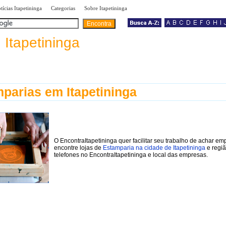
|
|
|
tícias Itapetininga
Categorias
Sobre Itapetininga
a
Itapetininga
parias em Itapetininga
O EncontraItapetininga quer facilitar seu trabalho de achar em
encontre lojas de
Estamparia na cidade de Itapetininga
e regi
telefones no EncontraItapetininga e local das empresas.