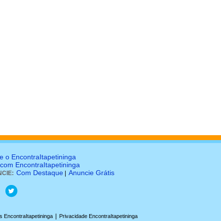
e o EncontraItapetininga
 com EncontraItapetininga
Com Destaque
Anuncie Grátis
CIE:
|
|
 EncontraItapetininga
Privacidade EncontraItapetininga