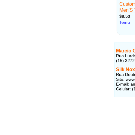
Marcio 
Rua Lurdes
(15) 327
Silk No
Rua Douto
Site: www
E-mail: 
Celular: 