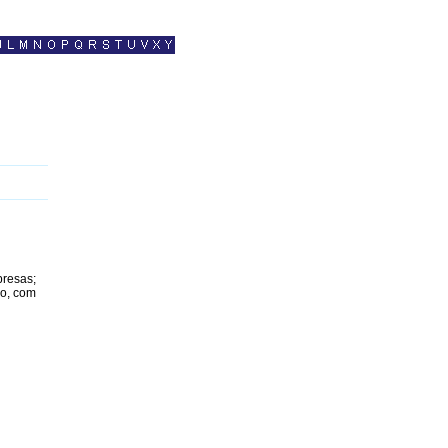
presas;
ão, com