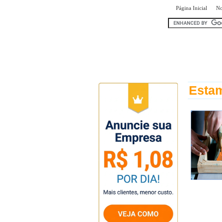
|
Página Inicial
No
encontr
Estam