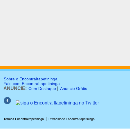
Sobre o EncontraItapetininga
Fale com EncontraItapetininga
ANUNCIE:
|
Com Destaque
Anuncie Grátis
|
Termos EncontraItapetininga
Privacidade EncontraItapetininga