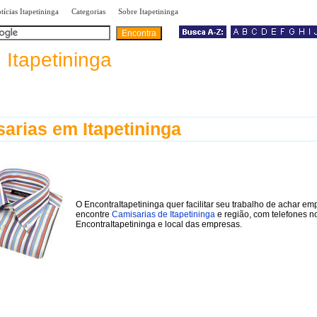
|
|
|
tícias Itapetininga
Categorias
Sobre Itapetininga
a
Itapetininga
arias em Itapetininga
O EncontraItapetininga quer facilitar seu trabalho de achar em
encontre
Camisarias de Itapetininga
e região, com telefones n
EncontraItapetininga e local das empresas.