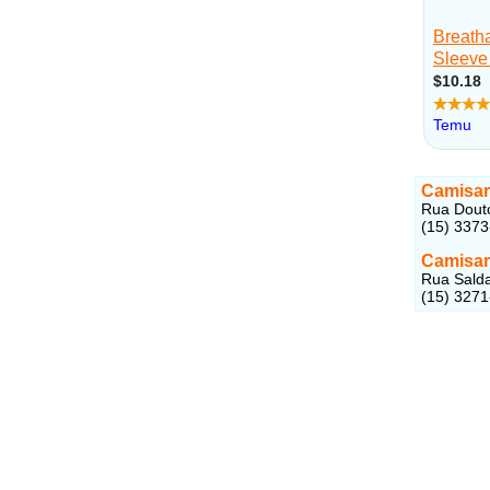
Camisar
Rua Douto
(15) 337
Camisari
Rua Salda
(15) 327