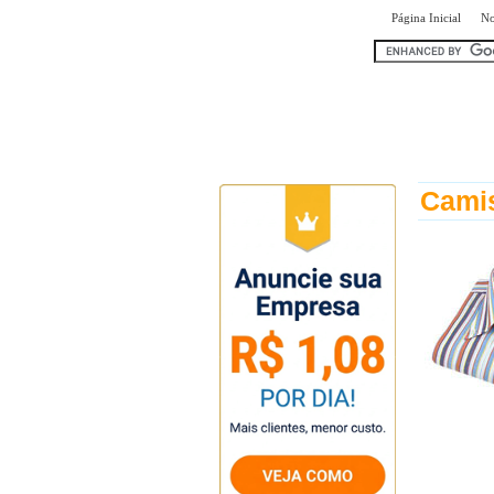
|
Página Inicial
No
encontr
Camis