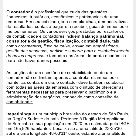
O
contador
é o profissional que cuida das questões
financeiras, tributárias, econômicas e patrimoniais de uma
empresa. Em seu cotidiano, lida com planilhas, demonstrativos
de resultados, contas a pagar e a receber, guias de impostos e
muitos números. Os vários serviços prestados por escritórios
de contabilidade e contadores incluem
balanço patrimonial
,
consultoria de gestão
,
fiscalização
,
contabilidade
, tais
como
orçamentos, fluxo de caixa, auxilio em empréstimos,
gestão das despesas, análise e suporte para o estabelecimento
de novas empresas
e também nas áreas de perda econômica
para não haver danos pessoais.
As funções de um escritório de contabilidade ou de um
contador não se limitam apenas a controlar os impostos e
manter as contas em dia, o contador deve também colaborar
com todas as áreas da empresa com o intuito de oferecer as
ferramentas necessárias para preservar o patrimônio e a
administração dos negócios, conhecido como
conselho de
contabilidade.
Itapetininga
é um município brasileiro do estado de São Paulo,
na Região Sudeste do país. Pertence à Região Metropolitana
de Sorocaba e sua população em 2020 era estimada pelo IBGE
em 165,526 habitantes. Localiza-se a uma latitude 23º35'30"
sul e a uma longitude 48º03'11" oeste, estando a uma altitude