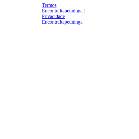
Termos
EncontraItapetininga
|
Privacidade
EncontraItapetininga