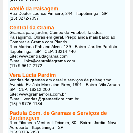
Ateliê da Paisagem
Rua Doutor Leonce Pinheiro, 244 - Itapetininga - SP
(15) 3272-7097
Central da Grama
Gramas para jardim, Campo de Futebol, Taludes,
Paisagismo, Obras em geral. Preço ainda mais baixo ao
Comprar a Grama com Plantio.
Rua Mariana Fabiano Alves, 139 - Bairro: Jardim Paulista -
Itapetininga - SP - CEP: 18214-440
Site: www.centraldagrama.com
E-mail: links@centraldagrama.com
(11) 9.9617-2172
Vera Lúcia Pardim
Vendas de gramas em geral e serviços de paisagismo.
Avenida Evilásio Massaine Pires, 1801 - Bairro: Vila Arruda -
SP - CEP: 18212-200
Site: www.gramaeflora.com.br
E-mail: vendas@gramaeflora.com.br
(15) 9.9776-1184
Padula Com. de Gramas e Serviços de
Jardinagem
Rua Filomena Ventureli Teixeira, 80 - Bairro: Jardim Novo
Aeroporto - Itapetininga - SP
(15) 3373-5458