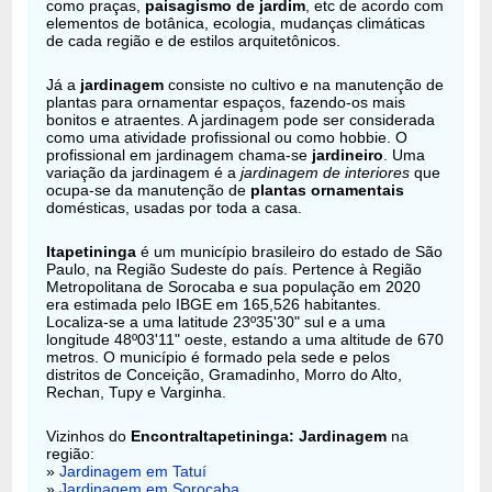
como praças,
paisagismo de jardim
, etc de acordo com
elementos de botânica, ecologia, mudanças climáticas
de cada região e de estilos arquitetônicos.
Já a
jardinagem
consiste no cultivo e na manutenção de
plantas para ornamentar espaços, fazendo-os mais
bonitos e atraentes. A jardinagem pode ser considerada
como uma atividade profissional ou como hobbie. O
profissional em jardinagem chama-se
jardineiro
. Uma
variação da jardinagem é a
jardinagem de interiores
que
ocupa-se da manutenção de
plantas ornamentais
domésticas, usadas por toda a casa.
Itapetininga
é um município brasileiro do estado de São
Paulo, na Região Sudeste do país. Pertence à Região
Metropolitana de Sorocaba e sua população em 2020
era estimada pelo IBGE em 165,526 habitantes.
Localiza-se a uma latitude 23º35'30" sul e a uma
longitude 48º03'11" oeste, estando a uma altitude de 670
metros. O município é formado pela sede e pelos
distritos de Conceição, Gramadinho, Morro do Alto,
Rechan, Tupy e Varginha.
Vizinhos do
EncontraItapetininga: Jardinagem
na
região:
»
Jardinagem em Tatuí
»
Jardinagem em Sorocaba