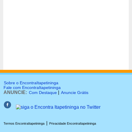
Sobre o EncontraItapetininga
Fale com EncontraItapetininga
ANUNCIE:
|
Com Destaque
Anuncie Grátis
|
Termos EncontraItapetininga
Privacidade EncontraItapetininga