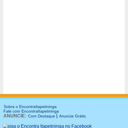
Sobre o EncontraItapetininga
Fale com EncontraItapetininga
ANUNCIE:
|
Com Destaque
Anuncie Grátis