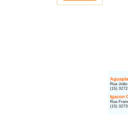
Aguapla
Rua João d
(15) 327
Igacon 
Rua Franc
(15) 327