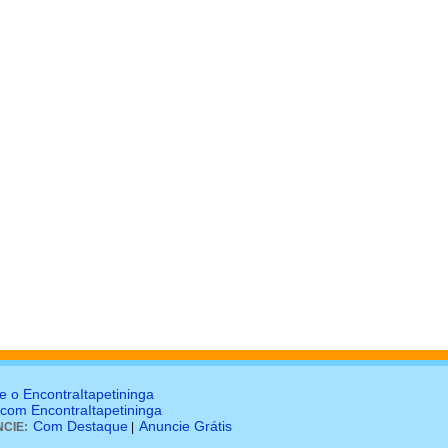
e o EncontraItapetininga
 com EncontraItapetininga
Com Destaque
Anuncie Grátis
CIE:
|