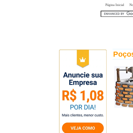
|
Página Inicial
No
encontr
Poços