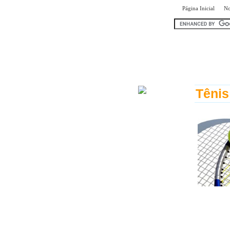
|
Página Inicial
No
encontr
Tênis