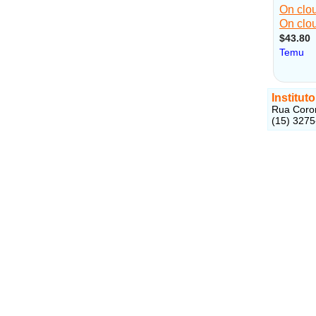
Institut
Rua Coron
(15) 327