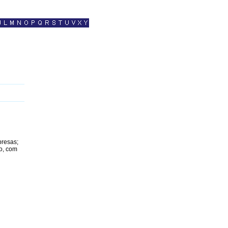
presas;
o, com