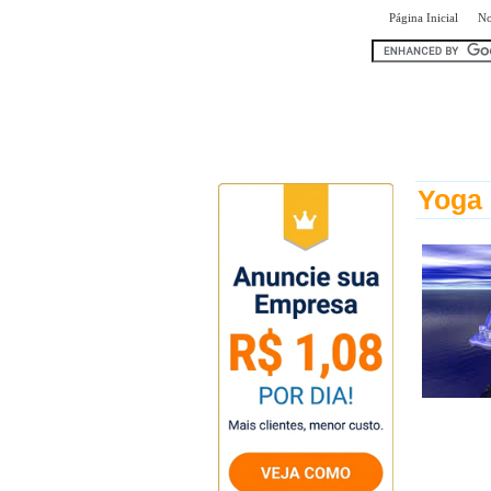
|
Página Inicial
No
encontr
Yoga 