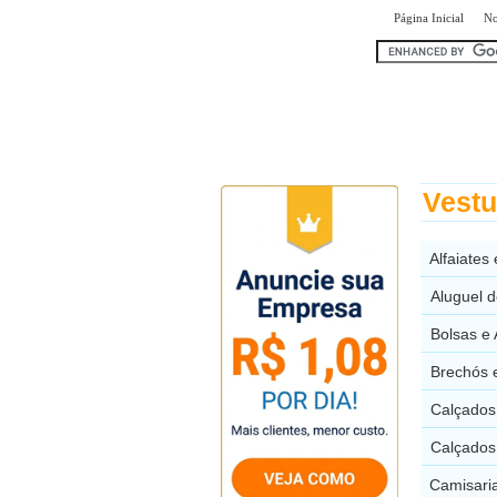
|
Página Inicial
No
encontr
Vestu
Alfaiates
Aluguel d
Bolsas e 
Brechós e
Calçados 
Calçados 
Camisaria