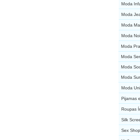
Moda Infa
Moda Jea
Moda Mas
Moda Noi
Moda Prai
Moda Sen
Moda Soci
Moda Surf
Moda Uni
Pijamas e
Roupas Ín
Silk Scre
Sex Shop