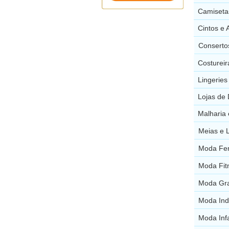
Camisetas
Cintos e 
Consertos
Costureir
Lingeries
Lojas de 
Malharia 
Meias e L
Moda Fem
Moda Fitn
Moda Gra
Moda Indi
Moda Infa