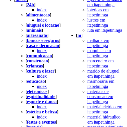
[
24h
]
em itapetininga
index
lotericas em
[
alimentacao
]
itapetininga
index
lustres em
[
aluguel e locacao
]
itapetininga
[
animais
]
luta em itapetininga
[
artesanato
]
[
m
]
[
bancos e seguros
]
malharia em
[
casa e decoracao
]
itapetininga
index
maquinas em
[
comunicacao
]
itapetininga
[
construcao
]
marceneiro em
[
criancas
]
itapetininga
[
cultura e lazer
]
marido de aluguel
index
em itapetininga
[
educacao
]
marmoraria em
index
itapetininga
[
eletronicos
]
materiais de
[
espiritualidade
]
construcao em
[
esporte e danca
]
itapetininga
index
material eletrico em
[
estetica e beleza
]
itapetininga
index
material hidraulico
[
festas e eventos
]
em itapetininga