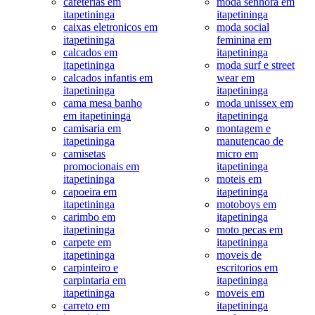
cafeterias em
moda senhora em
itapetininga
itapetininga
caixas eletronicos em
moda social
itapetininga
feminina em
calcados em
itapetininga
itapetininga
moda surf e street
calcados infantis em
wear em
itapetininga
itapetininga
cama mesa banho
moda unissex em
em itapetininga
itapetininga
camisaria em
montagem e
itapetininga
manutencao de
camisetas
micro em
promocionais em
itapetininga
itapetininga
moteis em
capoeira em
itapetininga
itapetininga
motoboys em
carimbo em
itapetininga
itapetininga
moto pecas em
carpete em
itapetininga
itapetininga
moveis de
carpinteiro e
escritorios em
carpintaria em
itapetininga
itapetininga
moveis em
carreto em
itapetininga