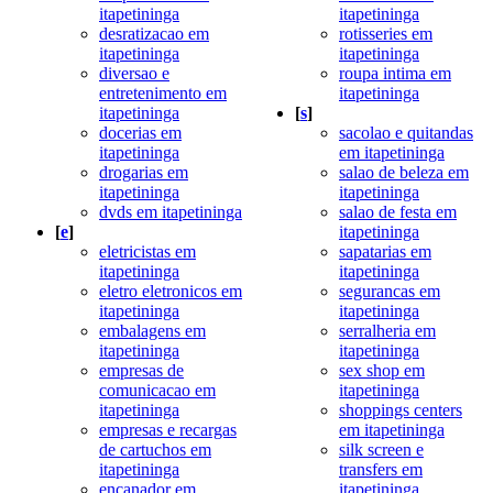
itapetininga
itapetininga
desratizacao em
rotisseries em
itapetininga
itapetininga
diversao e
roupa intima em
entretenimento em
itapetininga
itapetininga
[
s
]
docerias em
sacolao e quitandas
itapetininga
em itapetininga
drogarias em
salao de beleza em
itapetininga
itapetininga
dvds em itapetininga
salao de festa em
[
e
]
itapetininga
eletricistas em
sapatarias em
itapetininga
itapetininga
eletro eletronicos em
segurancas em
itapetininga
itapetininga
embalagens em
serralheria em
itapetininga
itapetininga
empresas de
sex shop em
comunicacao em
itapetininga
itapetininga
shoppings centers
empresas e recargas
em itapetininga
de cartuchos em
silk screen e
itapetininga
transfers em
encanador em
itapetininga