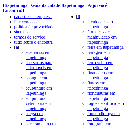
[
Itapetininga - Guia da cidade Itapetininga - Aqui você
Encontra!
]
cadastre sua empresa
[
f
]
fale conosco
faculdades em
politica de privacidade
itapetininga
sitemap
farmacias de
termos de servico
manipulacao em
tudo sobre o encontra
itapetininga
[
a
]
feira em itapetininga
academias em
ferragem em
itapetininga
itapetininga
acessorios para
ferro velho em
automoveis em
itapetininga
itapetininga
financeiras em
acougue em
itapetininga
itapetininga
fitness em
acupuntura em
itapetininga
itapetininga
floriculturas em
acupuntura
itapetininga
veterinaria em
fogos de artificio em
itapetininga
itapetininga
adega em
fonoaudiologa em
itapetininga
itapetininga
adestramento em
fotografia em