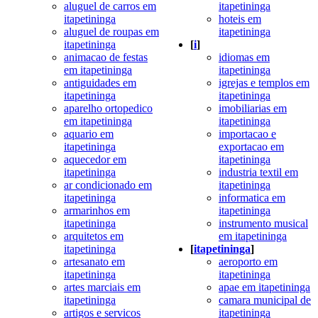
aluguel de carros em
itapetininga
itapetininga
hoteis em
aluguel de roupas em
itapetininga
itapetininga
[
i
]
animacao de festas
idiomas em
em itapetininga
itapetininga
antiguidades em
igrejas e templos em
itapetininga
itapetininga
aparelho ortopedico
imobiliarias em
em itapetininga
itapetininga
aquario em
importacao e
itapetininga
exportacao em
aquecedor em
itapetininga
itapetininga
industria textil em
ar condicionado em
itapetininga
itapetininga
informatica em
armarinhos em
itapetininga
itapetininga
instrumento musical
arquitetos em
em itapetininga
itapetininga
[
itapetininga
]
artesanato em
aeroporto em
itapetininga
itapetininga
artes marciais em
apae em itapetininga
itapetininga
camara municipal de
artigos e servicos
itapetininga