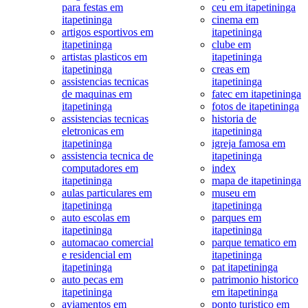
para festas em
ceu em itapetininga
itapetininga
cinema em
artigos esportivos em
itapetininga
itapetininga
clube em
artistas plasticos em
itapetininga
itapetininga
creas em
assistencias tecnicas
itapetininga
de maquinas em
fatec em itapetininga
itapetininga
fotos de itapetininga
assistencias tecnicas
historia de
eletronicas em
itapetininga
itapetininga
igreja famosa em
assistencia tecnica de
itapetininga
computadores em
index
itapetininga
mapa de itapetininga
aulas particulares em
museu em
itapetininga
itapetininga
auto escolas em
parques em
itapetininga
itapetininga
automacao comercial
parque tematico em
e residencial em
itapetininga
itapetininga
pat itapetininga
auto pecas em
patrimonio historico
itapetininga
em itapetininga
aviamentos em
ponto turistico em