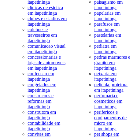
itapetininga
paisagismo em
clinicas de estetica
itapetininga
em itapetininga
papelarias em
clubes e estadios em
itapetininga
itapetininga
parafusos em
colchoes e
itapetininga
travesseiros em
pastelarias em
itapetininga
itapetininga
comunicacao visual
pediatra em
em itapetininga
itapetininga
concessionarias e
pedras marmores e
lojas de automoveis
granito em
em itapetininga
itapetininga
confeccao em
peixaria em
itapetininga
itapetininga
congelados em
pelicula protetora
itapetininga
em itapetininga
construcoes e
perfumaria e
reformas em
cosmeticos em
itapetininga
itapetininga
construtora em
perifericos e
itapetininga
equipamentos de
contabilidade em
micro em
itapetininga
itapetininga
convites em
pet shops em