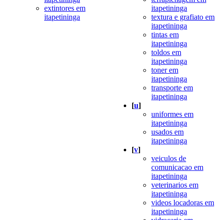
extintores em
itapetininga
itapetininga
textura e grafiato em
itapetininga
tintas em
itapetininga
toldos em
itapetininga
toner em
itapetininga
transporte em
itapetininga
[
u
]
uniformes em
itapetininga
usados em
itapetininga
[
v
]
veiculos de
comunicacao em
itapetininga
veterinarios em
itapetininga
videos locadoras em
itapetininga