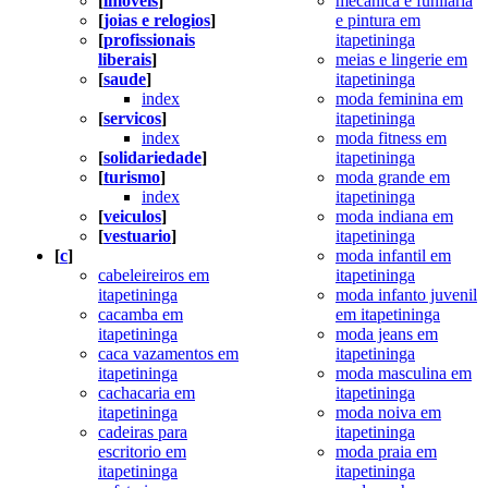
[
imoveis
]
mecanica e funilaria
[
joias e relogios
]
e pintura em
[
profissionais
itapetininga
liberais
]
meias e lingerie em
[
saude
]
itapetininga
index
moda feminina em
[
servicos
]
itapetininga
index
moda fitness em
[
solidariedade
]
itapetininga
[
turismo
]
moda grande em
index
itapetininga
[
veiculos
]
moda indiana em
[
vestuario
]
itapetininga
[
c
]
moda infantil em
cabeleireiros em
itapetininga
itapetininga
moda infanto juvenil
cacamba em
em itapetininga
itapetininga
moda jeans em
caca vazamentos em
itapetininga
itapetininga
moda masculina em
cachacaria em
itapetininga
itapetininga
moda noiva em
cadeiras para
itapetininga
escritorio em
moda praia em
itapetininga
itapetininga