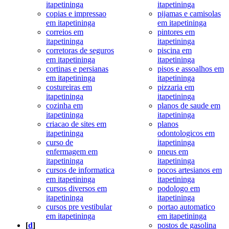
itapetininga
itapetininga
copias e impressao
pijamas e camisolas
em itapetininga
em itapetininga
correios em
pintores em
itapetininga
itapetininga
corretoras de seguros
piscina em
em itapetininga
itapetininga
cortinas e persianas
pisos e assoalhos em
em itapetininga
itapetininga
costureiras em
pizzaria em
itapetininga
itapetininga
cozinha em
planos de saude em
itapetininga
itapetininga
criacao de sites em
planos
itapetininga
odontologicos em
curso de
itapetininga
enfermagem em
pneus em
itapetininga
itapetininga
cursos de informatica
pocos artesianos em
em itapetininga
itapetininga
cursos diversos em
podologo em
itapetininga
itapetininga
cursos pre vestibular
portao automatico
em itapetininga
em itapetininga
[
d
]
postos de gasolina