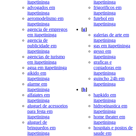
itapetininga
itapetininga
advogados em
frigorificos em
itapetininga
itapetininga
aeromodelismo em
futebol em
itapetininga
itapetininga
agencia de empregos
[
g
]
em itapetininga
galerias de arte em
agencia de
itapetininga
publicidade em
gas em itapetininga
itapetininga
gesso em
agencias de turismo
itapetininga
em itapetininga
graficas e
agua em itapetininga
copiadoras em
aikido em
itapetininga
itapetininga
guincho 24h em
alarme em
itapetininga
itapetininga
[
h
]
alfaiates em
hapkido em
itapetininga
itapetininga
aluguel de acessorios
hidroginastica em
para festa em
itapetininga
itapetininga
home theater em
aluguel de
itapetininga
brinquedos em
hospitais e postos de
itapetininga
saude em