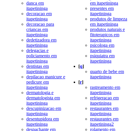
danca em
em itapetininga
itapetininga
presentes em
decoracao em
itapetininga
itapetininga
produtos de limpeza
decoracao para
em itapetininga
criancas em
produtos naturais e
itapetininga
fitoterapicos em
dedetizadora em
itapetininga
itapetininga
psicologa em
delegacias e
itapetininga
policiamento em
psiquiatra em
itapetininga
itapetininga
dentistas em
[
q
]
itapetininga
quarto de bebe em
depilacao manicure e
itapetininga
pedicure em
[
r
]
itapetininga
rastreamento em
dermatologia e
itapetininga
dermatologista em
refrigeracao em
itapetininga
itapetininga
descupinizacao em
restaurantes em
itapetininga
itapetininga
desentupidora em
restaurantes em
itapetininga
itapetininga2
despachante em
rolamento em