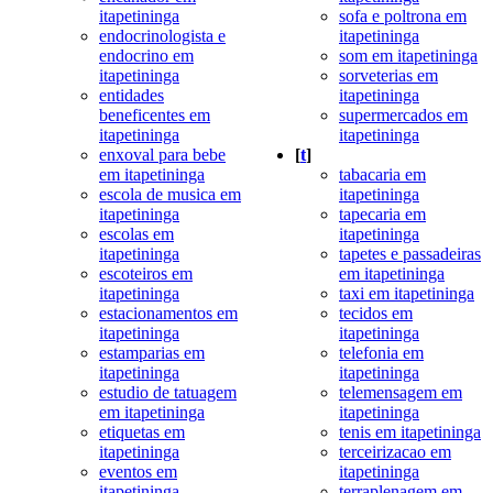
itapetininga
sofa e poltrona em
endocrinologista e
itapetininga
endocrino em
som em itapetininga
itapetininga
sorveterias em
entidades
itapetininga
beneficentes em
supermercados em
itapetininga
itapetininga
enxoval para bebe
[
t
]
em itapetininga
tabacaria em
escola de musica em
itapetininga
itapetininga
tapecaria em
escolas em
itapetininga
itapetininga
tapetes e passadeiras
escoteiros em
em itapetininga
itapetininga
taxi em itapetininga
estacionamentos em
tecidos em
itapetininga
itapetininga
estamparias em
telefonia em
itapetininga
itapetininga
estudio de tatuagem
telemensagem em
em itapetininga
itapetininga
etiquetas em
tenis em itapetininga
itapetininga
terceirizacao em
eventos em
itapetininga
itapetininga
terraplenagem em