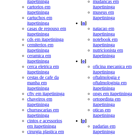
itapetininga
mudancas em
cartorios em
itapetininga
itapetininga
museus em
cartuchos em
itapetininga
itapetininga
[
n
]
casas de repouso em
natacao em
itapetininga
itapetininga
cds em itapetininga
notebook em
cemiterios em
itapetininga
itapetininga
nutricionista em
ceramica em
itapetininga
itapetininga
[
o
]
cerca eletrica em
oficina mecanica em
itapetininga
itapetininga
cestas de cafe da
oftalmologia e
manha em
oftalmologista em
itapetininga
itapetininga
cftv em itapetininga
ongs em itapetininga
chaveiros em
ortopedista em
itapetininga
itapetininga
churrascarias em
oticas em
itapetininga
itapetininga
cintos e acessorios
[
p
]
em itapetininga
padarias em
cirurgia plastica em
itapetininga