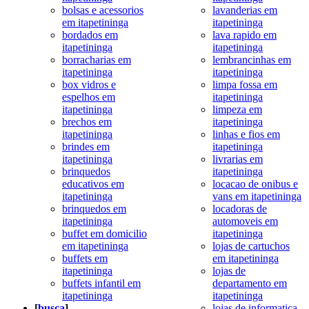
bolsas e acessorios
lavanderias em
em itapetininga
itapetininga
bordados em
lava rapido em
itapetininga
itapetininga
borracharias em
lembrancinhas em
itapetininga
itapetininga
box vidros e
limpa fossa em
espelhos em
itapetininga
itapetininga
limpeza em
brechos em
itapetininga
itapetininga
linhas e fios em
brindes em
itapetininga
itapetininga
livrarias em
brinquedos
itapetininga
educativos em
locacao de onibus e
itapetininga
vans em itapetininga
brinquedos em
locadoras de
itapetininga
automoveis em
buffet em domicilio
itapetininga
em itapetininga
lojas de cartuchos
buffets em
em itapetininga
itapetininga
lojas de
buffets infantil em
departamento em
itapetininga
itapetininga
[
busca
]
lojas de informatica