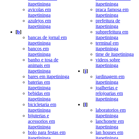
itapetininga
itapetininga
avicolas em
praca famosa em
itapetininga
itapetininga
azulejos em
prefeitura de
itapetininga
itapetininga
[
b
]
subprefeitura em
bancas de jornal em
itapetininga
itapetininga
terminal em
bancos em
itapetininga
itapetininga
time de itapetininga
banho e tosa de
videos sobre
animais em
itapetininga
itapetininga
[
j
]
bares em itapetininga
jardinagem em
baterias em
itapetininga
itapetininga
joalherias e
bebidas em
relojoarias em
itapetininga
itapetininga
bicicletaria em
[
l
]
itapetininga
laboratorios em
bijuterias e
itapetininga
acessorios em
lanchonete em
itapetininga
itapetininga
bolo para festas em
lan houses em
itapetininga
itapetininga